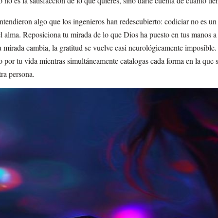
 no es la satisfacción de lo que quieres, sino darte cuenta de cuánto tie
entendieron algo que los ingenieros han redescubierto: codiciar no es un
el alma. Reposiciona tu mirada de lo que Dios ha puesto en tus manos a 
u mirada cambia, la gratitud se vuelve casi neurológicamente imposible
por tu vida mientras simultáneamente catalogas cada forma en la que 
ra persona.