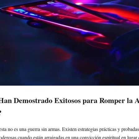
Han Demostrado Exitosos para Romper la Ad
?
esta no es una guerra sin armas. Existen estrategias prácticas y probad
erosas cuando están arraigadas en una convicción espiritual en lugar d