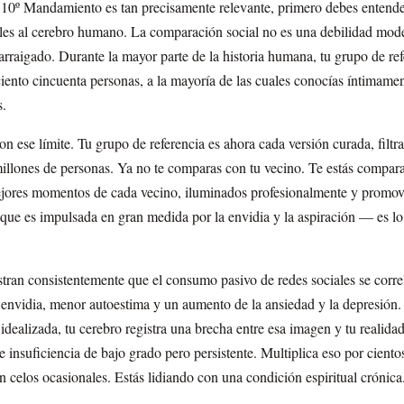
 10º Mandamiento es tan precisamente relevante, primero debes entende
ales al cerebro humano. La comparación social no es una debilidad mod
aigado. Durante la mayor parte de la historia humana, tu grupo de refe
ento cincuenta personas, a la mayoría de las cuales conocías íntimamen
s.
on ese límite. Tu grupo de referencia es ahora cada versión curada, filt
llones de personas. Ya no te comparas con tu vecino. Te estás compar
mejores momentos de cada vecino, iluminados profesionalmente y promov
que es impulsada en gran medida por la envidia y la aspiración — es lo
.
tran consistentemente que el consumo pasivo de redes sociales se corr
 envidia, menor autoestima y un aumento de la ansiedad y la depresión
idealizada, tu cerebro registra una brecha entre esa imagen y tu realidad
insuficiencia de bajo grado pero persistente. Multiplica eso por cientos
n celos ocasionales. Estás lidiando con una condición espiritual crónica