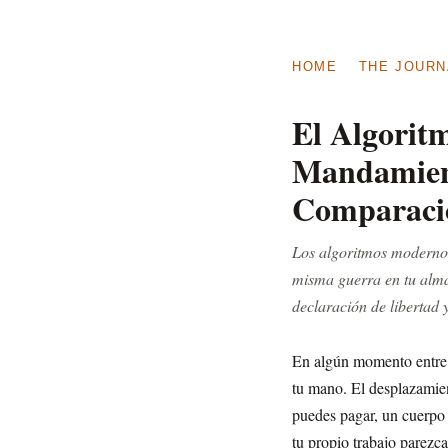
HOME
THE JOURN
El Algorit
Mandamient
Comparació
Los algoritmos modernos
misma guerra en tu alma
declaración de libertad 
En algún momento entre tu
tu mano. El desplazamie
puedes pagar, un cuerpo 
tu propio trabajo parezc