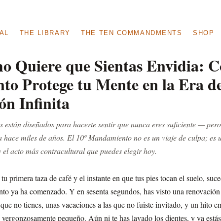
AL
THE LIBRARY
THE TEN COMMANDMENTS
SHOP
mo Quiere que Sientas Envidia: C
o Protege tu Mente en la Era de
n Infinita
 están diseñados para hacerte sentir que nunca eres suficiente — per
 hace miles de años. El 10º Mandamiento no es un viaje de culpa; es 
y el acto más contracultural que puedes elegir hoy.
 primera taza de café y el instante en que tus pies tocan el suelo, suce
nto ya ha comenzado. Y en sesenta segundos, has visto una renovación
que no tienes, unas vacaciones a las que no fuiste invitado, y un hito 
a vergonzosamente pequeño. Aún ni te has lavado los dientes, y ya está