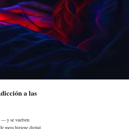
icción a las
as — y se vuelven
e mera higiene digital.