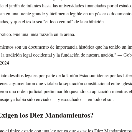
 el jardín de infantes hasta las universidades financiadas por el estado
n en una fuente grande y fácilmente legible en un póster o documen
das, y que el texto sea "el foco central" de la exhibición.
ólico. Fue una línea trazada en la arena.
entos son un documento de importancia histórica que ha tenido un i
 la tradición legal occidental y la fundación de nuestra nación." — Gob
 2024
iato desafíos legales por parte de la Unión Estadounidense por las Lib
ienes argumentaron que violaba la separación constitucional entre iglesi
tieron una orden judicial preliminar bloqueando su aplicación mientras e
ensaje ya había sido enviado — y escuchado — en todo el sur.
Exigen los Diez Mandamientos?
mo el único estado con una ley activa que
exige
los Diez Mandamientos e