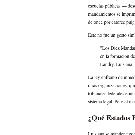
escuelas públicas — desde
mandamientos se imprima
de once por catorce pulga
Este no fue un gesto simb
"Los Diez Mandami
en la formación de
Landry, Luisiana,
La ley enfrentó de inmed
otras organizaciones, qu
tribunales federales emi
sistema legal. Pero el m
¿Qué Estados 
Luisiana se mantiene co