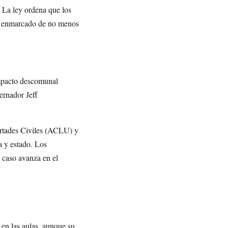
. La ley ordena que los
to enmarcado de no menos
mpacto descomunal
ernador Jeff
ertades Civiles (ACLU) y
a y estado. Los
l caso avanza en el
n las aulas, aunque su