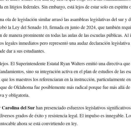
a en litigios federales. Sin embargo, está lejos de estar solo en espíritu 
 ola de legislación similar arrasó las asambleas legislativas del sur y 
obó la Ley del Senado 10, firmada en junio de 2024, que también requi
de manera prominente en todas las aulas de las escuelas públicas. Al i
íos legales inmediatos pero representó una audaz declaración legislativ
de dar a sus estudiantes.
ejos. El Superintendente Estatal Ryan Walters emitió una directiva que 
andamientos, sino su integración activa en el plan de estudios de las e
a que los maestros los referenciaran en la instrucción, particularmente en 
foque de Oklahoma fue posiblemente más radical porque fue más allá de 
va y obligatoria.
y Carolina del Sur
han presenciado esfuerzos legislativos significativos
 diversos grados de éxito y resistencia legal. El impulso es innegable. L
ntocable ahora se está convirtiendo en ley.