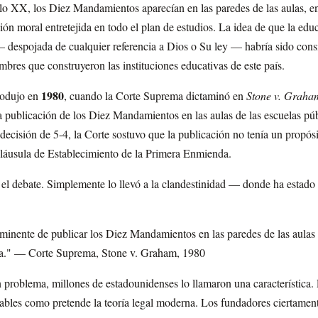
glo XX, los Diez Mandamientos aparecían en las paredes de las aulas, en 
ción moral entretejida en todo el plan de estudios. La idea de que la ed
 despojada de cualquier referencia a Dios o Su ley — habría sido cons
mbres que construyeron las instituciones educativas de este país.
1980
rodujo en
, cuando la Corte Suprema dictaminó en
Stone v. Graha
 publicación de los Diez Mandamientos en las aulas de las escuelas púb
decisión de 5-4, la Corte sostuvo que la publicación no tenía un propósit
 Cláusula de Establecimiento de la Primera Enmienda.
 el debate. Simplemente lo llevó a la clandestinidad — donde ha estad
minente de publicar los Diez Mandamientos en las paredes de las aulas
osa." — Corte Suprema, Stone v. Graham, 1980
 problema, millones de estadounidenses lo llamaron una característica. 
ables como pretende la teoría legal moderna. Los fundadores ciertamente